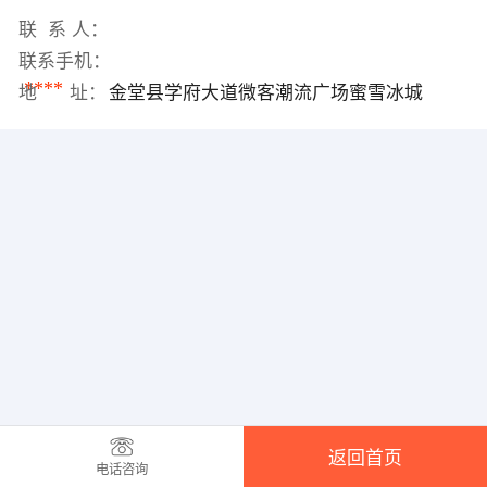
联 系 人：
联系手机：
****
地 址：
金堂县学府大道微客潮流广场蜜雪冰城
返回首页
电话咨询