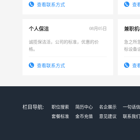
勤快的
查看联系方式
查
个人保洁
08月05日
诚揽保洁活，公司的标准，优惠的价
急之所
格。
标设备
作和分
结识有
查看联系方式
查
栏目导航:
职位搜索
简历中心
名企展示
一句话
套餐标准
金币充值
意见建议
联系我