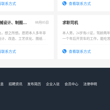
四五十，每天挣零花钱没问题！
看联系方式
查看联系方式
兼职机械设计、制图、设备改造
08月05日
求职司机
急，想之所想。愿把本人多年非
本人男，24岁有c1证，驾龄两
设计、改造、工艺优化、图纸制
一个年后开货车的工作，能吃
解的经验与您分享。 真诚合作，
加班。
识之士，共享未来。
看联系方式
查看联系方式
信息
招聘资讯
发布简历
企业入驻
会员中心
法律申明
们