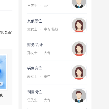
王先生
·
高中
其他职位
文女士
·
中专/技校
80金币)
财务/会计
孙女士
·
大专
销售岗位
赖女士
·
高中
销售岗位
息
伍先生
·
大专