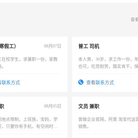
查
寒假工）
08月07日
普工 司机
三在校学生，求兼职一份，家教
本人男，30岁，求工作一份，
场。
也可，吃苦耐劳，踏实肯干，
勿扰
看联系方式
查看联系方式
职
08月05日
文员 兼职
间地点限制，上班族，宝妈，学
曾做企业官网，阿里 淘宝代运
可，只要你有手机，有空闲时
销售。
单一结，一天二三十不成问题，