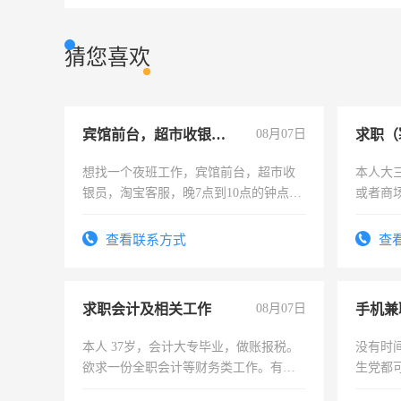
猜您喜欢
宾馆前台，超市收银员，淘宝客服
08月07日
求职（
想找一个夜班工作，宾馆前台，超市收
本人大
银员，淘宝客服，晚7点到10点的钟点
或者商
工，麻烦看到的老板加我微信聊，手机
号同微信
查看联系方式
查
求职会计及相关工作
08月07日
手机兼
本人 37岁，会计大专毕业，做账报税。
没有时
欲求一份全职会计等财务类工作。有会
生党都
计证
间，一